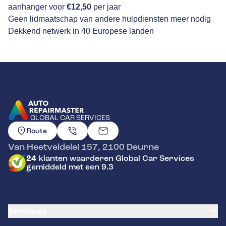
aanhanger voor
€12,50
per jaar
Geen lidmaatschap van andere hulpdiensten meer nodig
Dekkend netwerk in 40 Europese landen
GLOBAL CAR SERVICES
GA NAAR DE HOMEPAGINA
Route
Van Heetveldelei 157
,
2100
Deurne
24
klanten waarderen Global Car Services
gemiddeld met een 9.3
Services