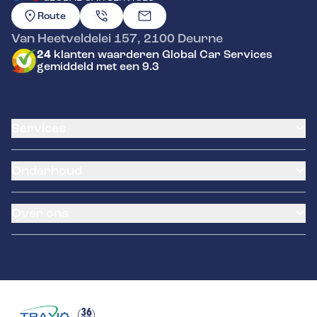
GA NAAR DE HOMEPAGINA
Route
Van Heetveldelei 157
,
2100
Deurne
24
klanten waarderen Global Car Services
gemiddeld met een 9.3
Services
Klantenkaart
Onderhoud
Airco service
Pechhulp
Batterij vervangen
Garantie
Over ons
Distributieriem vervangen
Banden service
Klein onderhoud
LeaseProf
Over ons
Groot onderhoud
Tyres-on
Contact
Autokeuring België
Schade en reparatie
Remmen