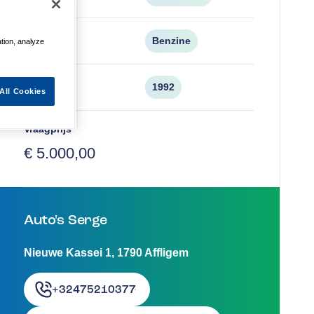
Brandstof
Benzine
ation, analyze
Bouwjaar
1992
All Cookies
Vraagprijs
€ 5.000,00
Auto's Serge
Nieuwe Kassei 1
,
1790
Affligem
+32475210377