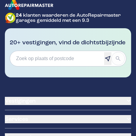
24
klanten waarderen de AutoRepairmaster
GA NAAR DE HOMEPAGINA
garages gemiddeld met een 9.3
20+ vestigingen, vind de dichtstbijzijnde
Vestigingen
Vestiging zoeken
Services
Afspraak maken
Airco service