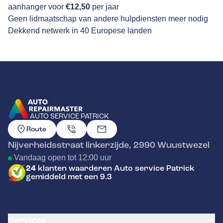
aanhanger voor
€12,50
per jaar
Geen lidmaatschap van andere hulpdiensten meer nodig
Dekkend netwerk in 40 Europese landen
AUTO SERVICE PATRICK
GA NAAR DE HOMEPAGINA
Route
Nijverheidsstraat linkerzijde
,
2990
Wuustwezel
Vandaag open tot 12:00 uur
24
klanten waarderen Auto service Patrick
gemiddeld met een 9.3
Services