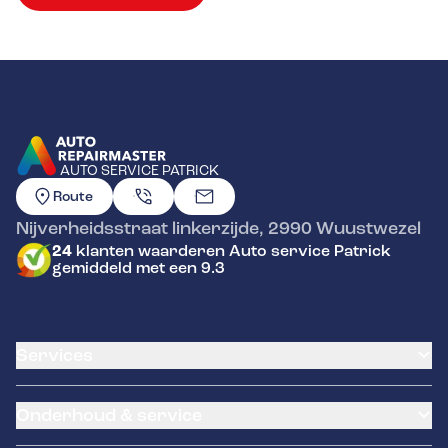
AUTO SERVICE PATRICK
GA NAAR DE HOMEPAGINA
Route
Nijverheidsstraat linkerzijde
,
2990
Wuustwezel
24
klanten waarderen Auto service Patrick
gemiddeld met een 9.3
Services
Klantenkaart
Onderhoud & service
Airco service
Pechhulp