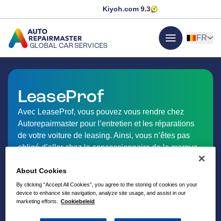
Kiyoh.com
9.3
FR
GLOBAL CAR SERVICES
menu
ALLER À LA PAGE D'ACCUEIL
LeaseProf
Avec LeaseProf, vous pouvez vous rendre chez
Autorepairmaster pour l’entretien et les réparations
de votre voiture de leasing. Ainsi, vous n’êtes pas
obligé d’aller chez le concessionnaire de la marque
et vous profitez d’un service personnalisé près de
About Cookies
chez vous.
By clicking “Accept All Cookies”, you agree to the storing of cookies on your
device to enhance site navigation, analyze site usage, and assist in our
marketing efforts.
Cookiebeleid