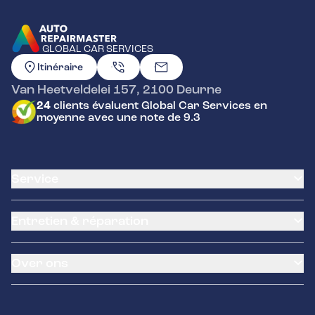
GLOBAL CAR SERVICES
ALLER À LA PAGE D'ACCUEIL
Itinéraire
Van Heetveldelei 157
,
2100
Deurne
24
clients évaluent Global Car Services en
moyenne avec une note de 9.3
Service
Carte client
Entretien & réparation
Service de climatisation
Assistance routière
Remplacement de la batterie
Garantie
Over ons
Remplacement de la courroie de distribution
Service des pneus
Petit entretien
LeaseProf
À propos de nous
Grand entretien
Tyres-on
Voitures d’occasion