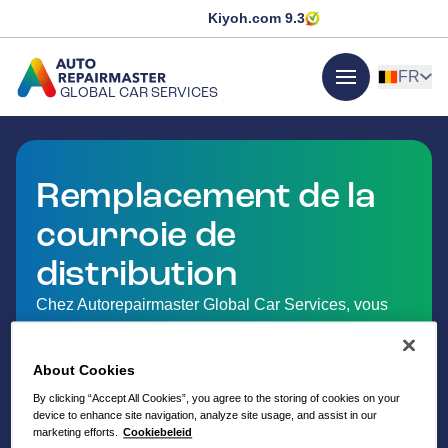
Kiyoh.com
9.3
FR
GLOBAL CAR SERVICES
menu
ALLER À LA PAGE D'ACCUEIL
Remplacement de la
courroie de
distribution
Chez Autorepairmaster Global Car Services, vous
pouvez faire remplacer votre courroie de distribution.
About Cookies
By clicking “Accept All Cookies”, you agree to the storing of cookies on your
device to enhance site navigation, analyze site usage, and assist in our
marketing efforts.
Cookiebeleid