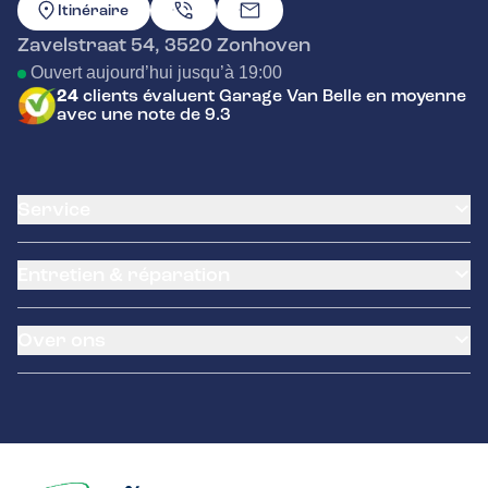
ALLER À LA PAGE D'ACCUEIL
Itinéraire
Zavelstraat 54
,
3520
Zonhoven
Ouvert aujourd’hui jusqu’à 19:00
24
clients évaluent Garage Van Belle en moyenne
avec une note de 9.3
Service
Carte client
Entretien & réparation
Service de climatisation
Assistance routière
Remplacement de la batterie
Garantie
Over ons
Remplacement de la courroie de distribution
Service des pneus
Petit entretien
LeaseProf
À propos de nous
Grand entretien
Tyres-on
Voitures d’occasion
Contrôle technique Belgique
Contact
Dommages et réparations
Freins