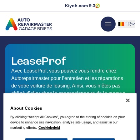
Kiyoh.com
9.3
FR
GARAGE BRIERS
menu
ALLER À LA PAGE D'ACCUEIL
LeaseProf
Avec LeaseProf, vous pouvez vous rendre chez
Autorepairmaster pour l’entretien et les réparations
de votre voiture de leasing. Ainsi, vous n’êtes pas
obligé d’aller chez le concessionnaire de la marque
et vous profitez d’un service personnalisé près de
About Cookies
chez vous.
By clicking “Accept All Cookies”, you agree to the storing of cookies on your
device to enhance site navigation, analyze site usage, and assist in our
marketing efforts.
Cookiebeleid