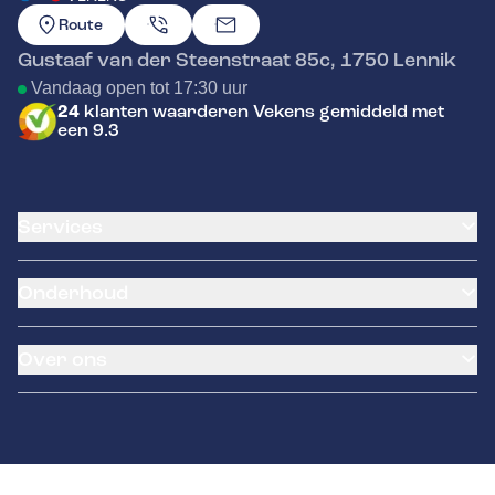
GA NAAR DE HOMEPAGINA
Route
Gustaaf van der Steenstraat 85c
,
1750
Lennik
Vandaag open tot 17:30 uur
24
klanten waarderen Vekens gemiddeld met
een 9.3
Services
Klantenkaart
Onderhoud
Airco service
Pechhulp
Batterij vervangen
Garantie
Over ons
Distributieriem vervangen
Banden service
Klein onderhoud
LeaseProf
Over ons
Groot onderhoud
Tyres-on
Contact
Autokeuring België
Schade en reparatie