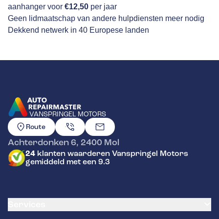
aanhanger voor
€12,50
per jaar
Geen lidmaatschap van andere hulpdiensten meer nodig
Dekkend netwerk in 40 Europese landen
VANSPRINGEL MOTORS
GA NAAR DE HOMEPAGINA
Route
Achterdonken 6
,
2400
Mol
24
klanten waarderen Vanspringel Motors
gemiddeld met een 9.3
Services