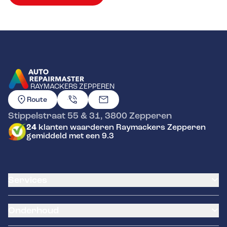
RAYMACKERS ZEPPEREN
GA NAAR DE HOMEPAGINA
Route
Stippelstraat 55 & 31
,
3800
Zepperen
24
klanten waarderen Raymackers Zepperen
gemiddeld met een 9.3
Services
Klantenkaart
Onderhoud
Airco service
Pechhulp