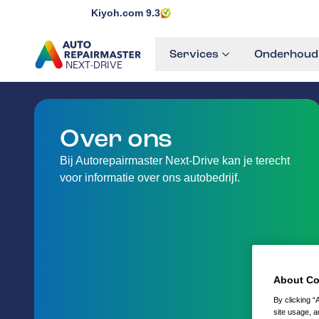
Kiyoh.com
9.3
Services
Onderhoud
NEXT-DRIVE
GA NAAR DE HOMEPAGINA
Over ons
Bij Autorepairmaster Next-Drive kan je terecht
voor informatie over ons autobedrijf.
About Co
By clicking “
site usage, a