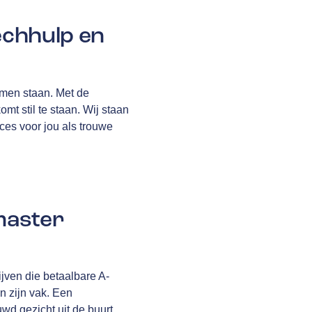
echhulp en
komen staan. Met de
mt stil te staan. Wij staan
ices voor jou als trouwe
master
jven die betaalbare A-
in zijn vak. Een
uwd gezicht uit de buurt,