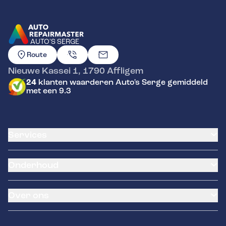
AUTO'S SERGE
GA NAAR DE HOMEPAGINA
Route
Nieuwe Kassei 1
,
1790
Affligem
24
klanten waarderen Auto's Serge gemiddeld
met een 9.3
Services
Klantenkaart
Onderhoud
Airco service
Pechhulp
Batterij vervangen
Garantie
Over ons
Distributieriem vervangen
Banden service
Klein onderhoud
Zomerbanden
Over ons
Groot onderhoud