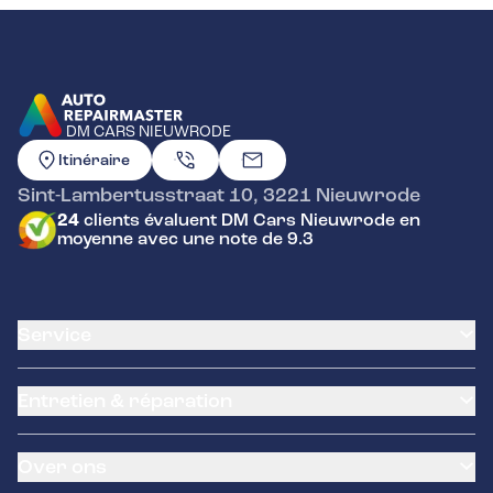
DM CARS NIEUWRODE
ALLER À LA PAGE D'ACCUEIL
Itinéraire
Sint-Lambertusstraat 10
,
3221
Nieuwrode
24
clients évaluent DM Cars Nieuwrode en
moyenne avec une note de 9.3
Service
Carte client
Entretien & réparation
Service de climatisation
Assistance routière
Remplacement de la batterie
Garantie
Over ons
Remplacement de la courroie de distribution
Service des pneus