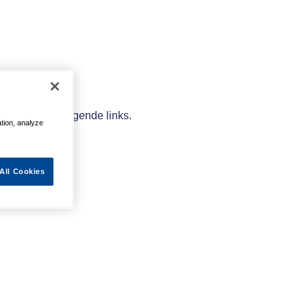
elpen met de volgende links.
ation, analyze
All Cookies