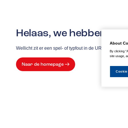
Helaas, we hebben de p
About Co
Wellicht zit er een spel- of typfout in de URL of is de
By clicking “
site usage, a
Naar de homepage
Cookie