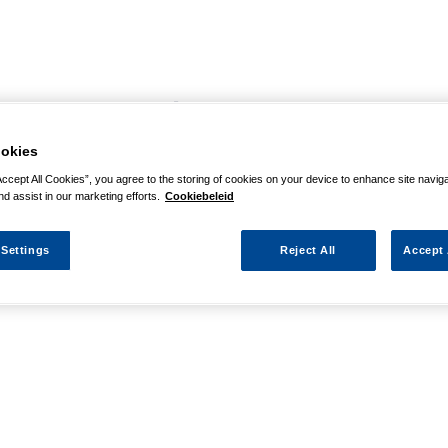
agina niet kunnen vinden
okies
 actie waarnaar u zocht al verlopen. We hopen u weer op weg te h
Accept All Cookies”, you agree to the storing of cookies on your device to enhance site navig
nd assist in our marketing efforts.
Cookiebeleid
 Settings
Reject All
Accept 