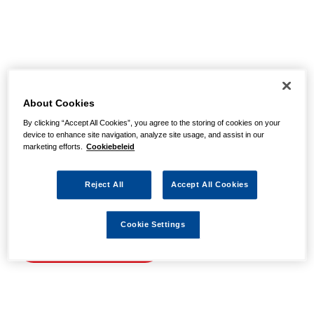
Helaas, we hebben de
pagina niet kunnen
About Cookies
By clicking “Accept All Cookies”, you agree to the storing of cookies on your
vinden
device to enhance site navigation, analyze site usage, and assist in our
marketing efforts.
Cookiebeleid
Wellicht zit er een spel- of typfout in de URL of is de
Reject All
Accept All Cookies
actie waarnaar u zocht al verlopen. We hopen u weer op
weg te helpen met de volgende links.
Cookie Settings
Naar de homepage