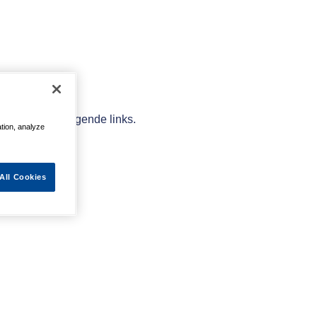
elpen met de volgende links.
ation, analyze
All Cookies