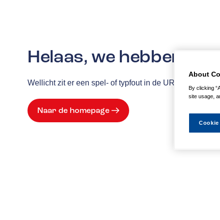
Helaas, we hebben de p
About Co
Wellicht zit er een spel- of typfout in de URL of is de
By clicking “
site usage, a
Naar de homepage
Cookie