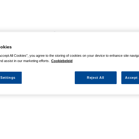
agina niet kunnen vinden
okies
 actie waarnaar u zocht al verlopen. We hopen u weer op weg te h
Accept All Cookies”, you agree to the storing of cookies on your device to enhance site navig
nd assist in our marketing efforts.
Cookiebeleid
 Settings
Reject All
Accept 