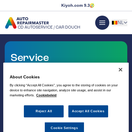
Kiyoh.com
9.3
NL
CD AUTOSERVICE / CAR DOUCH
menu
GA NAAR DE HOMEPAGINA
Service
Bij Autorepairmaster CD Autoservice / Car Douch
kan je terecht voor een uitgebreid aanbod van
About Cookies
service en dienstverlening op het gebied van auto-
By clicking “Accept All Cookies”, you agree to the storing of cookies on your
onderhoud.
device to enhance site navigation, analyze site usage, and assist in our
marketing efforts.
Cookiebeleid
Reject All
Accept All Cookies
Cookie Settings