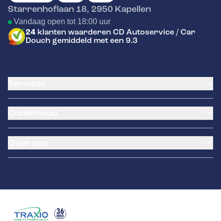
Starrenhoflaan 18
,
2950
Kapellen
Vandaag open tot 18:00 uur
24
klanten waarderen CD Autoservice / Car
Douch gemiddeld met een 9.3
Services
Klantenkaart
Onderhoud
Airco service
Pechhulp
Batterij vervangen
Garantie
Over ons
Distributieriem vervangen
Banden service
Klein onderhoud
LeaseProf
Over ons
Groot onderhoud
Tyres-on
Tweedehands wagens
Autokeuring België
Contact
Schade en reparatie
Remmen