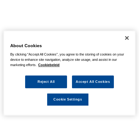
Désolé, nous n’avons
pas pu trouver la page
About Cookies
By clicking “Accept All Cookies”, you agree to the storing of cookies on your
device to enhance site navigation, analyze site usage, and assist in our
Il se peut qu’il y ait une erreur dans l’URL ou que l’action
marketing efforts.
Cookiebeleid
que vous recherchiez ait expiré. Nous espérons vous
aider à poursuivre votre navigation grâce aux liens
Reject All
Accept All Cookies
suivants.
Cookie Settings
Aller à la page d'accueil