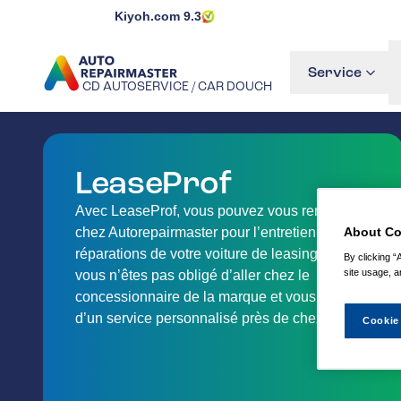
Kiyoh.com
9.3
Service
CD AUTOSERVICE / CAR DOUCH
ALLER À LA PAGE D'ACCUEIL
LeaseProf
Avec LeaseProf, vous pouvez vous rendre
chez Autorepairmaster pour l’entretien et les
About Co
réparations de votre voiture de leasing. Ainsi,
By clicking “
site usage, a
vous n’êtes pas obligé d’aller chez le
concessionnaire de la marque et vous profitez
d’un service personnalisé près de chez vous.
Cookie