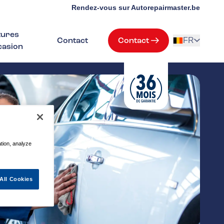
Rendez-vous sur Autorepairmaster.be
tures
Contact
Contact
FR
casion
ation, analyze
All Cookies