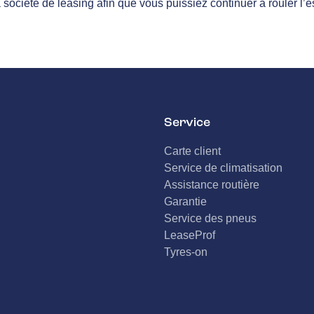
ciété de leasing afin que vous puissiez continuer à rouler l’esp
Service
Carte client
Service de climatisation
Assistance routière
Garantie
Service des pneus
LeaseProf
Tyres-on