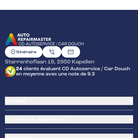
CD AUTOSERVICE / CAR DOUCH
ALLER À LA PAGE D'ACCUEIL
Itinéraire
Starrenhoflaan 18
,
2950
Kapellen
24
clients évaluent CD Autoservice / Car Douch
en moyenne avec une note de 9.3
Service
Carte client
Entretien & réparation
Service de climatisation
Assistance routière
Remplacement de la batterie
Garantie
Over ons